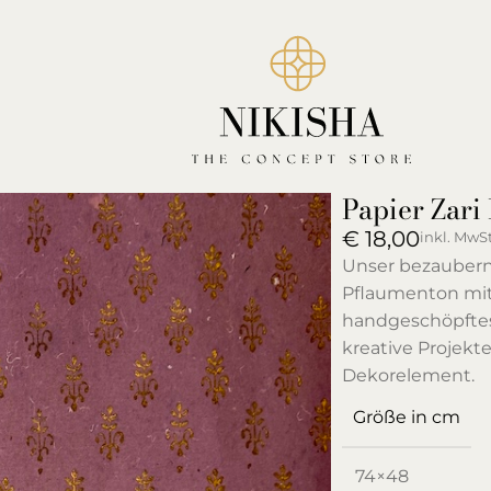
Papier Zari
€
18,00
inkl. MwSt
Unser bezaubernd
Pflaumenton mit
handgeschöpftes 
kreative Projekt
Dekorelement.
Größe in cm
74×48