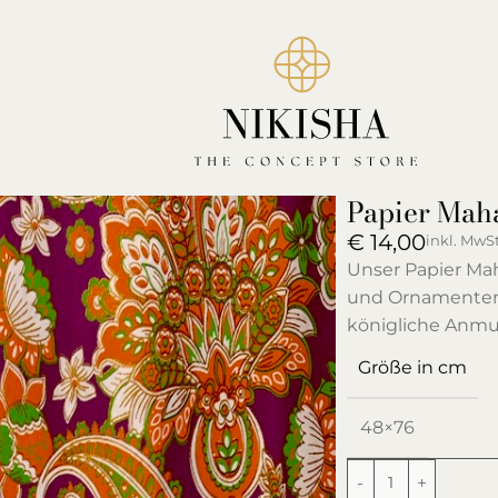
Papier Mah
€
14,00
inkl. MwSt
Unser Papier Mah
und Ornamenten, 
königliche Anmu
Größe in cm
48×76