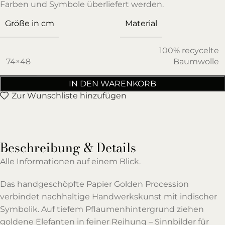
Farben und Symbole überliefert werden.
Größe in cm
Material
100% recycelte
74×48
Baumwolle
IN DEN WARENKORB
Zur Wunschliste hinzufügen
Beschreibung & Details
Alle Informationen auf einem Blick.
Das handgeschöpfte Papier Golden Procession
verbindet nachhaltige Handwerkskunst mit indischer
Symbolik. Auf tiefem Pflaumenhintergrund ziehen
goldene Elefanten in feiner Reihung – Sinnbilder für